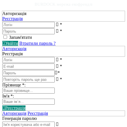
BURDOCK мережа екофрендлі
Авторизація
Реєстрація
*
*
Запам'ятати
Увійти
Втратили пароль ?
Авторизація
Реєстрація
*
*
*
*
Прізвище
*
:
Ім'я
*
:
Реєстрація
Авторизація
Реєстрація
Генерація паролю