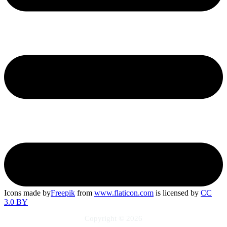
Icons made by
Freepik
from
www.flaticon.com
is licensed by
CC
3.0 BY
Copyright © 2026