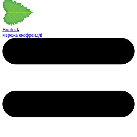
Burdock
мережа екофрендлі