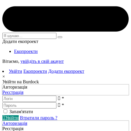
Додати екопроект
Екопроекти
Вітаємо,
увійдіть в свій акаунт
Увійти
Екопроекти
Додати екопроект
×
Увійти на Burdock
Авторизація
Реєстрація
*
*
Запам'ятати
Увійти
Втратили пароль ?
Авторизація
Реєстрація