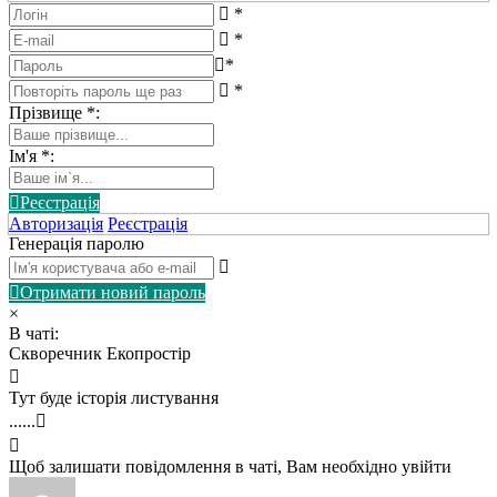
*
*
*
*
Прізвище
*
:
Ім'я
*
:
Реєстрація
Авторизація
Реєстрація
Генерація паролю
Отримати новий пароль
×
В чаті:
Скворечник Екопростір
Тут буде історія листування
......
Щоб залишати повідомлення в чаті, Вам необхідно увійти