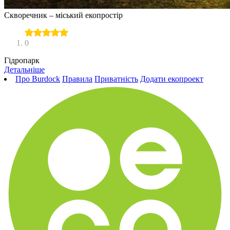
Скворечник – міський екопростір
0
Гідропарк
Детальніше
Про Burdock
Правила
Приватність
Додати екопроект