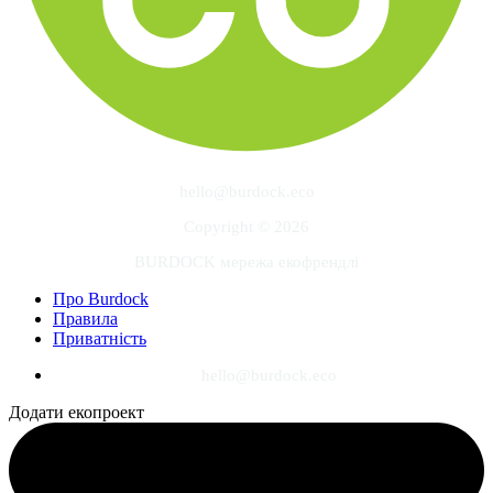
hello@burdock.eco
Copyright © 2026
BURDOCK мережа екофрендлі
Про Burdock
Правила
Приватність
hello@burdock.eco
Додати екопроект