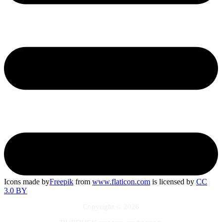
Icons made by
Freepik
from
www.flaticon.com
is licensed by
CC
3.0 BY
Copyright © 2026