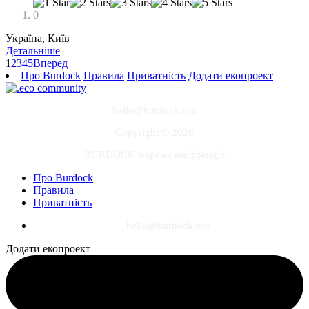
0
Україна, Київ
Детальніше
1
2
3
4
5
Вперед
Про Burdock
Правила
Приватність
Додати екопроект
hello@burdock.eco
Copyright © 2026
BURDOCK мережа екофрендлі
Про Burdock
Правила
Приватність
hello@burdock.eco
Додати екопроект