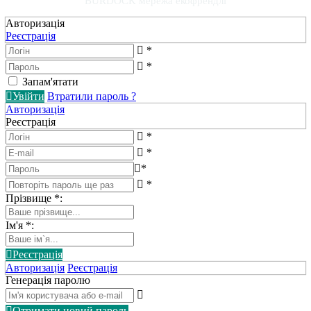
BURDOCK мережа екофрендлі
Авторизація
Реєстрація
*
*
Запам'ятати
Увійти
Втратили пароль ?
Авторизація
Реєстрація
*
*
*
*
Прізвище
*
:
Ім'я
*
:
Реєстрація
Авторизація
Реєстрація
Генерація паролю
Отримати новий пароль