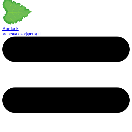
Burdock
мережа екофрендлі