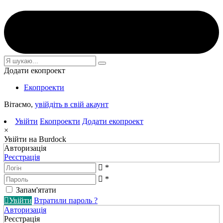
Додати екопроект
Екопроекти
Вітаємо,
увійдіть в свій акаунт
Увійти
Екопроекти
Додати екопроект
×
Увійти на Burdock
Авторизація
Реєстрація
*
*
Запам'ятати
Увійти
Втратили пароль ?
Авторизація
Реєстрація