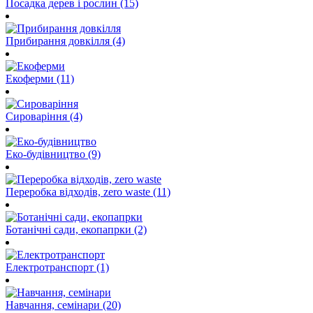
Посадка дерев і рослин (15)
Прибирання довкілля (4)
Екоферми (11)
Сироваріння (4)
Еко-будівництво (9)
Переробка відходів, zero waste (11)
Ботанічні сади, екопапрки (2)
Електротранспорт (1)
Навчання, семінари (20)