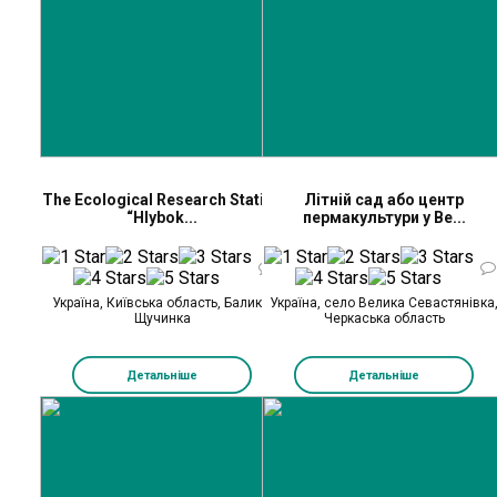
The Ecological Research Station
Літній сад або центр
“Hlybok...
пермакультури у Ве...
0
Україна, Київська область, Балико-
Україна, село Велика Севастянівка
Щучинка
Черкаська область
Детальніше
Детальніше