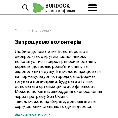
BURDOCK
мережа екофрендлі
Екопроекти
Головна
Запрошуємо волонтерів
Любите допомагати? Волонтерство в
екопроектах є крутим відпочинком,
не коштує тисяч євро, приносить реальну
користь, дозволяє розім’яти спину та
задовольнити душу. Ви можете працювати
на пермакультурних городах, екофермах,
готувати вега-страви, будувати з глини,
допомагати організаційно або фінансово.
Можете поїхати в закордонні екопоселення
через програму Gen Ukraine.
Також можете прибирати, допомагати на
сортувальних станціях і садити дерева.
Відкрити категорії