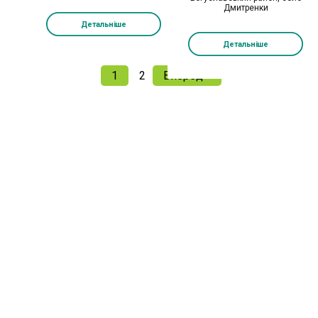
Дмитренки
Детальніше
Детальніше
1
2
Вперед