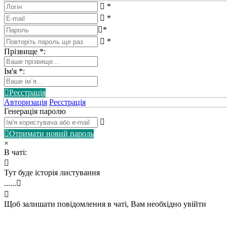
*
*
*
*
Прізвище
*
:
Ім'я
*
:
Реєстрація
Авторизація
Реєстрація
Генерація паролю
Отримати новий пароль
×
В чаті:
Тут буде історія листування
......
Щоб залишати повідомлення в чаті, Вам необхідно увійти