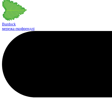
Burdock
мережа екофрендлі