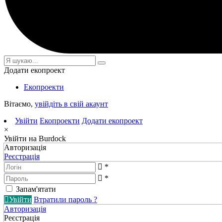
Додати екопроект
Екопроекти
Вітаємо,
увійдіть в свій акаунт
Увійти
Екопроекти
Додати екопроект
×
Увійти на Burdock
Авторизація
Реєстрація
*
*
Запам'ятати
Увійти
Втратили пароль ?
Авторизація
Реєстрація