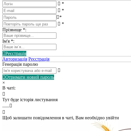
*
*
*
*
Прізвище
*
:
Ім'я
*
:
Реєстрація
Авторизація
Реєстрація
Генерація паролю
Отримати новий пароль
×
В чаті:
Тут буде історія листування
......
Щоб залишати повідомлення в чаті, Вам необхідно увійти