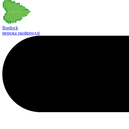
Burdock
мережа екофрендлі