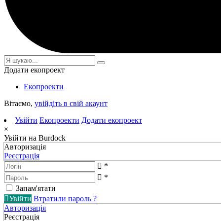
Додати екопроект
Екопроекти
Вітаємо,
увійдіть в свій акаунт
Увійти
Екопроекти
Додати екопроект
×
Увійти на Burdock
Авторизація
Реєстрація
*
*
Запам'ятати
Увійти
Втратили пароль ?
Авторизація
Реєстрація