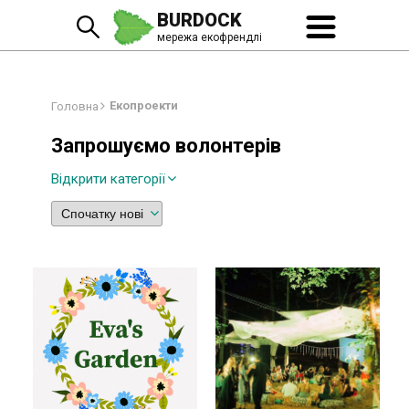
BURDOCK
мережа екофрендлі
Екопроекти
Головна
Запрошуємо волонтерів
Відкрити категорії