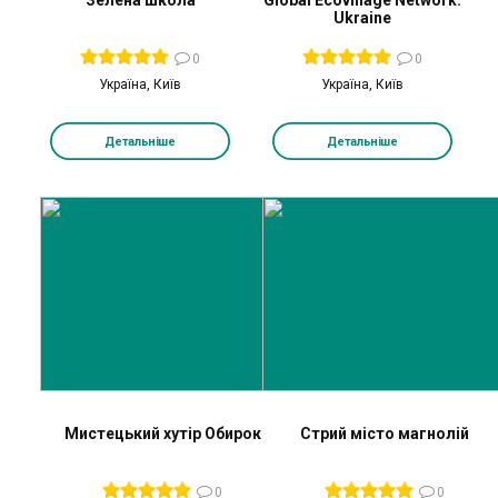
Зелена школа
Global Ecovillage Network.
Ukraine
0
0
Україна, Київ
Україна, Київ
Детальніше
Детальніше
Мистецький хутір Обирок
Стрий місто магнолій
0
0