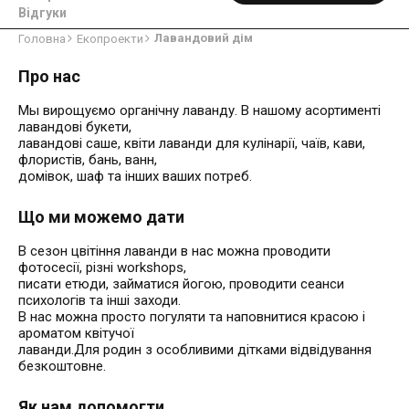
Відгуки
Лавандовий дім
Головна
Екопроекти
Про нас
Мы вирощуємо органічну лаванду. В нашому асортименті
лавандові букети,
лавандові саше, квіти лаванди для кулінарії, чаїв, кави,
флористів, бань, ванн,
домівок, шаф та інших ваших потреб.
Що ми можемо дати
В сезон цвітіння лаванди в нас можна проводити
фотосесії, різні workshops,
писати етюди, займатися йогою, проводити сеанси
психологів та інші заходи.
В нас можна просто погуляти та наповнитися красою і
ароматом квітучої
лаванди.Для родин з особливими дітками відвідування
безкоштовне.
Як нам допомогти