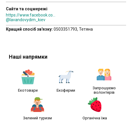
Сайти та соцмережі
https://www.facebook.com/lavandovydim/
@lavandovydim_kiev
Кращий спосіб зв'язку:
0503351793, Тетяна
Наші напрямки
Запрошуємо
Екотовари
Екоферми
волонтерів
Зелений туризм
Органічна їжа