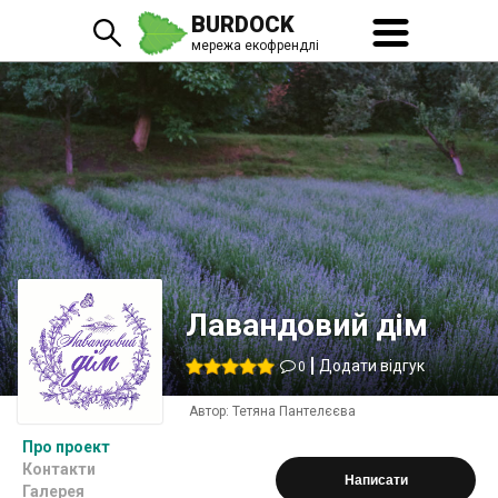
BURDOCK
мережа екофрендлі
Лавандовий дім
Додати відгук
0
Автор:
Тетяна Пантелєєва
Про проект
Контакти
Написати
Галерея