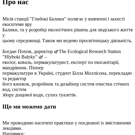
Про нас
Місія станції "Глибокі Балики" полягає у вивченні і захисті
екоситеми яру
Балики, та у розробці екологічних рішень для людського життя
у
цьому середовищі. Також ми ведемо просвітницьку діяльність.
Богдан Попов, директор 🌿The Ecological Research Station
"Hlyboki Balyky" 🌿 –
еколог, коваль, пермакультурист, експерт по екосанітарії,
мандрівник. Піонер
пермакультури в Україні, студент Білла Моллісона, перекладач
та редактор
його книжок, розробник та дизайнер систем очистки стічних
вод, систем
збору дощової води, сухих туалетів.
Що ми можемо дати
Ми проводимо насичені практики у поєднанні із змістовними
лекціями.
Напрямки: