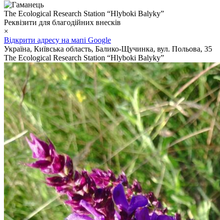
The Ecological Research Station “Hlyboki Balyky”
Реквізити для благодійних внесків
×
Відкрити адресу на мапі Google
Україна, Київська область, Балико-Щучинка, вул. Польова, 35
The Ecological Research Station “Hlyboki Balyky”