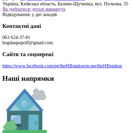
Україна, Київська область, Балико-Щучинка, вул. Польова, 35
Як добратися: деталі маршрута
Відвідування:
у дні заходів
Контактні дані
063 624-37-81
bogdanpopoff@gmail.com
Сайти та соцмережі
https://www.facebook.com/pg/theHBstation/
m.me/theHBstation
Наші напрямки