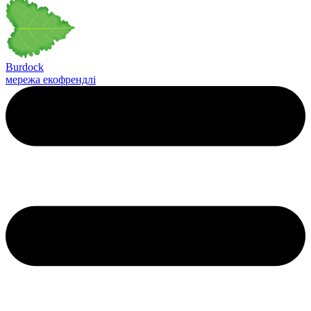
Burdock
мережа екофрендлі