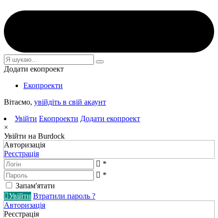
Додати екопроект
Екопроекти
Вітаємо,
увійдіть в свій акаунт
Увійти
Екопроекти
Додати екопроект
×
Увійти на Burdock
Авторизація
Реєстрація
*
*
Запам'ятати
Увійти
Втратили пароль ?
Авторизація
Реєстрація