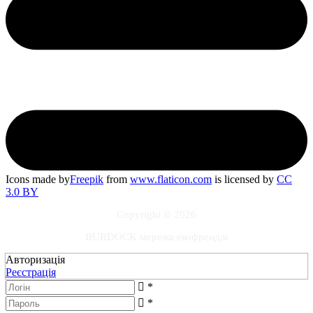
Icons made by
Freepik
from
www.flaticon.com
is licensed by
CC
3.0 BY
Copyright © 2026
BURDOCK мережа екофрендлі
Авторизація
Реєстрація
*
*