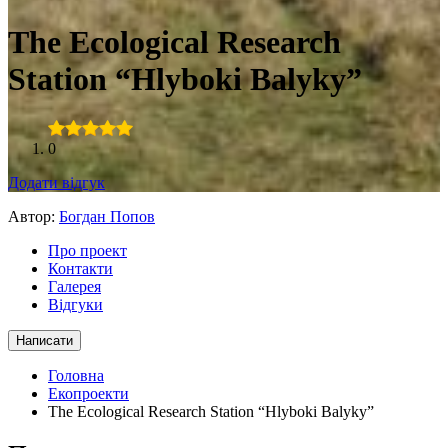
The Ecological Research
Station “Hlyboki Balyky”
0
Додати відгук
Автор:
Богдан Попов
Про проект
Контакти
Галерея
Відгуки
Написати
Головна
Екопроекти
The Ecological Research Station “Hlyboki Balyky”