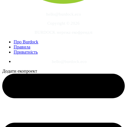
hello@burdock.eco
Copyright © 2026
BURDOCK мережа екофрендлі
Про Burdock
Правила
Приватність
hello@burdock.eco
Додати екопроект