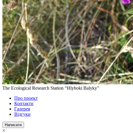
The Ecological Research Station “Hlyboki Balyky”
Про проект
Контакти
Галерея
Відгуки
Написати
×