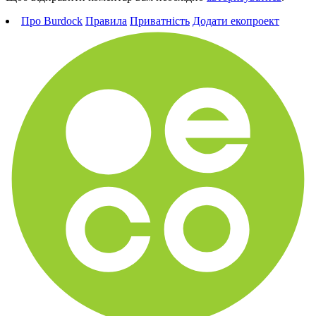
Про Burdock
Правила
Приватність
Додати екопроект