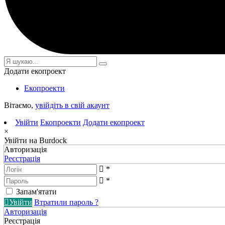
Додати екопроект
Екопроекти
Вітаємо,
увійдіть в свій акаунт
Увійти
Екопроекти
Додати екопроект
×
Увійти на Burdock
Авторизація
Реєстрація
*
*
Запам'ятати
Увійти
Втратили пароль ?
Авторизація
Реєстрація