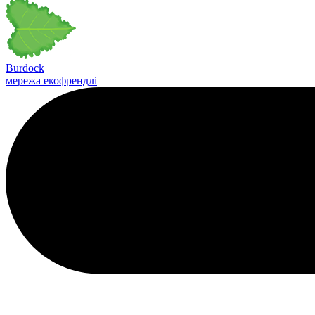
Burdock
мережа екофрендлі