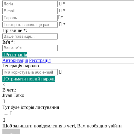
*
*
*
*
Прізвище
*
:
Ім'я
*
:
Реєстрація
Авторизація
Реєстрація
Генерація паролю
Отримати новий пароль
×
В чаті:
Jivan Tatko
Тут буде історія листування
......
Щоб залишати повідомлення в чаті, Вам необхідно увійти