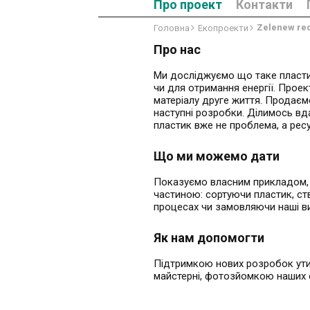
Про проект
Контакти
Zelenew rec
Головна
Екопроекти
Про нас
Ми досліджуємо що таке пластик
чи для отримання енергії. Прое
матеріалу друге життя. Продаємо
наступні розробки. Ділимось вд
пластик вже не проблема, а рес
Що ми можемо дати
Показуємо власним прикладом, 
частиною: сортуючи пластик, с
процесах чи замовляючи наші в
Як нам допомогти
Підтримкою нових розробок ут
майстерні, фотозйомкою наших 