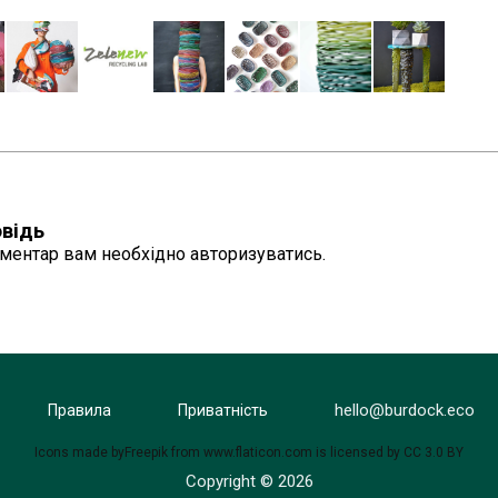
відь
ментар вам необхідно
авторизуватись
.
hello@burdock.eco
Правила
Приватність
Icons made by
Freepik
from
www.flaticon.com
is licensed by
CC 3.0 BY
Copyright © 2026