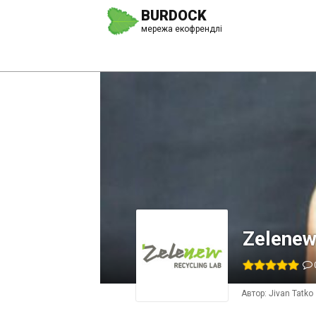
BURDOCK
мережа екофрендлі
Zelenew
Автор:
Jivan Tatko