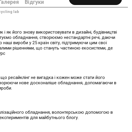
Галерея
Відгуки
ycling lab
 і як його знову використовувати в дизайні, будівництві
ктуємо обладнання, створюємо нестандартні речі, даючи
 наші вироби у 25 країн світу, підтримуючи цим свої
алими рішеннями, що стануть частиною екосистеми, де
урс
що ресайклінг не вигадка і кожен може стати його
творюючи нове досконаліше обладнання, допомагаючи в
ироби.
илізаційного обладнання, волонтерською допомогою в
експериментів для майбутнього блогу.