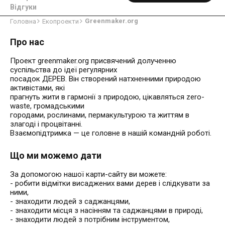
Відгуки
Greenmaker.org
Головна
Екопроекти
Про нас
Проект greenmaker.org присвячений долученню
суспільства до ідеї регулярних
посадок ДЕРЕВ. Він створений натхненними природою
активістами, які
прагнуть жити в гармонії з природою, цікавляться zero-
waste, громадськими
городами, рослинами, пермакультурою та життям в
злагоді і процвітанні.
Взаємопідтримка — це головне в нашій командній роботі.
Що ми можемо дати
За допомогою нашої карти-сайту ви можете:
- робити відмітки висаджених вами дерев і слідкувати за
ними,
- знаходити людей з саджанцями,
- знаходити місця з насінням та саджанцями в природі,
- знаходити людей з потрібним інструментом,