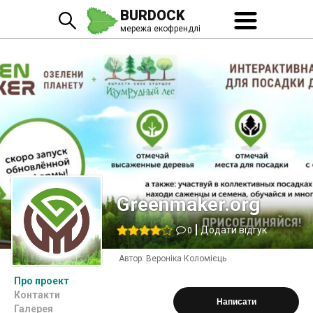
BURDOCK
мережа екофрендлі
Greenmaker.org
Додати відгук
0
Автор:
Вероніка Коломієць
Про проект
Контакти
Написати
Галерея