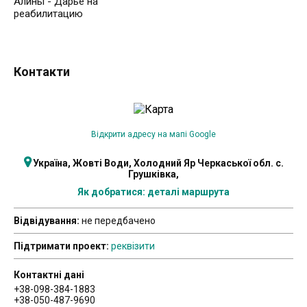
Алины - Дарье на
реабилитацию
Контакти
Відкрити адресу на мапі Google
Україна, Жовті Води, Холодний Яр Черкаської обл. с.
Грушківка,
Як добратися: деталі маршрута
Відвідування:
не передбачено
Підтримати проект:
реквізити
Контактні дані
+38-098-384-1883
+38-050-487-9690