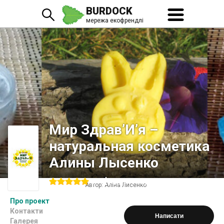
BURDOCK
мережа екофрендлі
Мир Здрав’И’я –
натуральная косметика
Алины Лысенко
Додати відгук
0
Автор:
Аліна Лисенко
Про проект
Контакти
Написати
Галерея