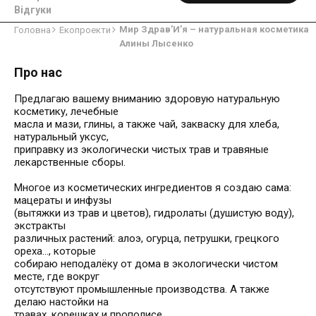
Відгуки
Мир Здрав’И’я – натуральная косметика
Головна
Екопроекти
Алины Лысенко
Про нас
Предлагаю вашему вниманию здоровую натуральную
косметику, лечебные
масла и мази, глины, а также чай, закваску для хлеба,
натуральный уксус,
приправку из экологически чистых трав и травяные
лекарственные сборы.
Многое из косметических ингредиентов я создаю сама:
мацераты и инфузы
(вытяжки из трав и цветов), гидролаты (душистую воду),
экстракты
различных растений: алоэ, огурца, петрушки, грецкого
ореха..., которые
собираю неподалёку от дома в экологически чистом
месте, где вокруг
отсутствуют промышленные производства. А также
делаю настойки на
травах, корешках и прополисе.